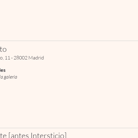
to
llo, 11 - 28002 Madrid
les
la galería
e [antes Intersticio]