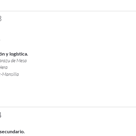
3
u
n y logística.
zarazu de Mesa
Hera
z-Mansilla
4
secundario.