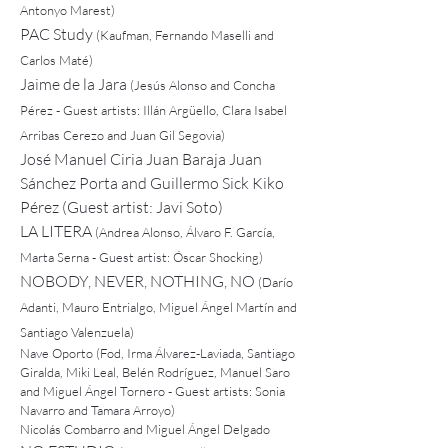
Antonyo Marest)
PAC Study
(Kaufman, Fernando Maselli and
Carlos Maté)
Jaime de la Jara
(Jesús Alonso and Concha
Pérez - Guest artists: Illán Argüello, Clara Isabel
Arribas Cerezo and Juan Gil Segovia)
José Manuel Ciria Juan Baraja Juan
Sánchez Porta and Guillermo Sick Kiko
Pérez (Guest artist: Javi Soto)
LA LITERA
(Andrea Alonso, Álvaro F. García,
Marta Serna - Guest artist: Óscar Shocking)
NOBODY, NEVER, NOTHING, NO
(Darío
Adanti, Mauro Entrialgo, Miguel Ángel Martín and
Santiago Valenzuela)
Nave Oporto (Fod, Irma Álvarez-Laviada, Santiago
Giralda, Miki Leal, Belén Rodríguez, Manuel Saro
and Miguel Ángel Tornero - Guest artists: Sonia
Navarro and Tamara Arroyo)
Nicolás Combarro and Miguel Ángel Delgado