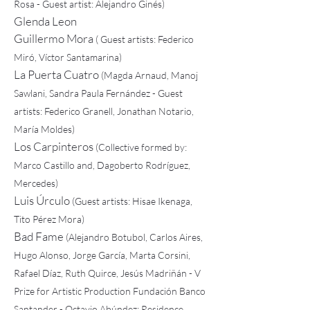
Rosa -
Guest artist: Alejandro Ginés)
Glenda Leon
Guillermo Mora
(
Guest artists: Federico
Miró, Víctor Santamarina)
La Puerta Cuatro
(Magda Arnaud, Manoj
Sawlani, Sandra Paula Fernández -
Guest
artists: Federico Granell, Jonathan Notario,
María Moldes)
Los Carpinteros
(Collective formed by:
Marco Castillo and, Dagoberto Rodríguez,
Mercedes)
Luis Úrculo
(Guest artists: Hisae Ikenaga,
Tito Pérez Mora)
Bad Fame
(Alejandro Botubol, Carlos Aires,
Hugo Alonso, Jorge García, Marta Corsini,
Rafael Díaz, Ruth Quirce, Jesús Madriñán - V
Prize for Artistic Production Fundación Banco
Santander - Octavio Abúndez: Residence