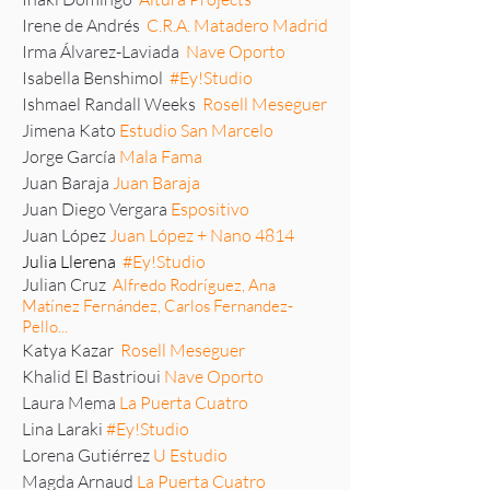
Irene de Andrés
C.R.A. Matadero Madrid
Irma Álvarez-Laviada
Nave Oporto
Isabella Benshimol
#Ey!Studio
Ishmael Randall Weeks
Rosell Meseguer
Jimena Kato
Estudio San Marcelo
Jorge García
Mala Fama
Juan Baraja
Juan Baraja
Juan Diego Vergara
Espositivo
Juan López
Juan López + Nano 4814
Julia Llerena
#Ey!Studio
Julian Cruz
Alfredo Rodríguez, Ana
Matínez Fernández, Carlos Fernandez-
Pello...
Katya Kazar
Rosell Meseguer
Khalid El Bastrioui
Nave Oporto
Laura Mema
La Puerta Cuatro
Lina Laraki
#Ey!Studio
Lorena Gutiérrez
U Estudio
Magda Arnaud
La Puerta Cuatro