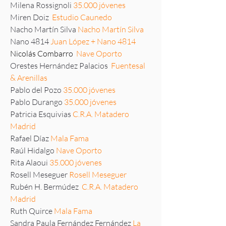
Milena Rossignoli
35.000 jóvenes
Miren Doiz
Estudio Caunedo
Nacho Martín Silva
Nacho Martín Silva
Nano 4814
Juan López + Nano 4814
Nicolás Combarro
Nave Oporto
Orestes Hernández Palacios
Fuentesal
& Arenillas
Pablo del Pozo
35.000 jóvenes
Pablo Durango
35.000 jóvenes
Patricia Esquivias
C.R.A. Matadero
Madrid
Rafael Díaz
Mala Fama
Raúl Hidalgo
Nave Oporto
Rita Alaoui
35.000 jóvenes
Rosell Meseguer
Rosell Meseguer
Rubén H. Bermúdez
C.R.A. Matadero
Madrid
Ruth Quirce
Mala Fama
Sandra Paula Fernández Fernández
La