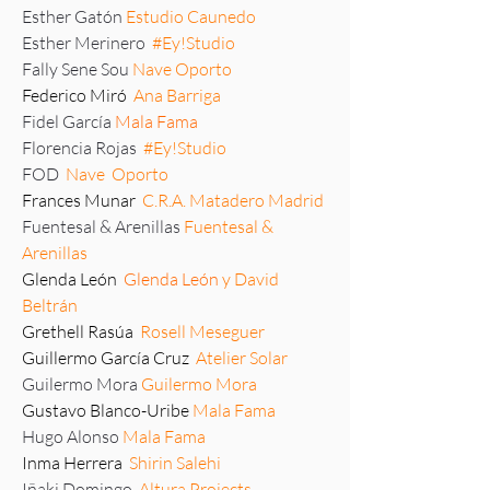
Esther Gatón
Estudio Caunedo
Esther Merinero
#Ey!Studio
Fally Sene Sou
Nave Oporto
Federico Miró
Ana Barriga
Fidel García
Mala Fama
Florencia Rojas
#Ey!Studio
FOD
Nave Oporto
Frances Munar
C.R.A. Matadero Madrid
Fuentesal & Arenillas
Fuentesal &
Arenillas
Glenda León
Glenda León
y David
Beltrán
Grethell Rasúa
Rosell Meseguer
Guillermo García Cruz
Atelier Solar
Guilermo Mora
Guilermo Mora
Gustavo Blanco-Uribe
Mala Fama
Hugo Alonso
Mala Fama
Inma Herrera
Shirin Salehi
Iñaki Domingo
Altura Projects