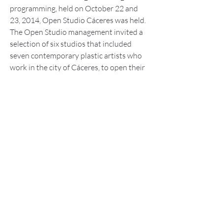
programming, held on October 22 and
23, 2014, Open Studio Cáceres was held.
The Open Studio management invited a
selection of six studios that included
seven contemporary plastic artists who
work in the city of Cáceres, to open their
workshops to the public and to
professionals and collectors who came
to FOROSUR and carry out free
activities.
This activity was intended to bring contemporary
art to the public, facilitating access to culture
through art, in a free and close way. The artists
were also given the opportunity to show their
work, their way of working and their environment
in an accessible way, as well as to disseminate
their artistic production and contribute to the
projection of Cáceres as a creative city. The call
was a success for both visitors and dissemination