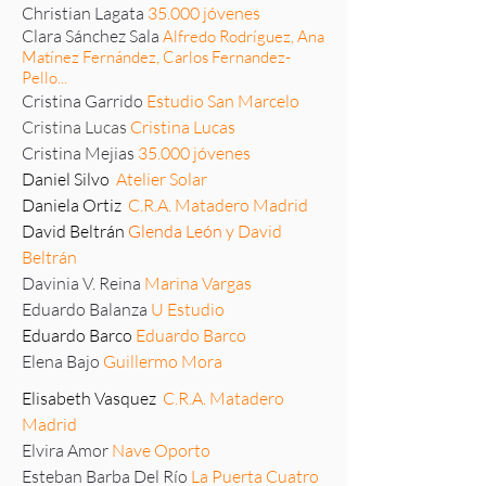
Christian Lagata
35.000 jóvenes
Clara Sánchez Sala
Alfredo Rodríguez, Ana
Matínez Fernández, Carlos Fernandez-
Pello...
Cristina Garrido
Estudio San Marcelo
Cristina Lucas
Cristina Lucas
Cristina Mejias
35.000 jóvenes
Daniel Silvo
Atelier Solar
Daniela Ortiz
C.R.A. Matadero Madrid
David Beltrán
Glenda León
y David
Beltrán
Davinia V. Reina
Marina Vargas
Eduardo Balanza
U Estudio
Eduardo Barco
Eduardo Barco
Elena Bajo
Guillermo Mora
Elisabeth Vasquez
C.R.A. Matadero
Madrid
Elvira Amor
Nave Oporto
Esteban Barba Del Río
La Puerta Cuatro