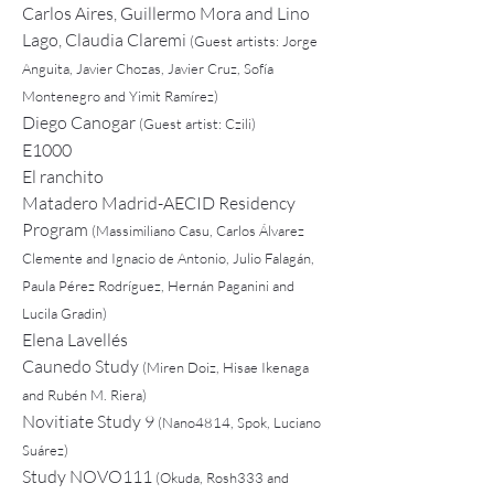
Carlos Aires, Guillermo Mora and Lino
Lago, Claudia Claremi
(Guest artists: Jorge
Anguita, Javier Chozas, Javier Cruz, Sofía
Montenegro and Yimit Ramírez)
Diego Canogar
(Guest artist: Czili)
E1000
El ranchito
Matadero Madrid-AECID Residency
Program
(Massimiliano Casu, Carlos Álvarez
Clemente and Ignacio de Antonio, Julio Falagán,
Paula Pérez Rodríguez, Hernán Paganini and
Lucila Gradin)
Elena Lavellés
Caunedo Study
(Miren Doiz, Hisae Ikenaga
and Rubén M. Riera)
Novitiate Study 9
(Nano4814, Spok, Luciano
Suárez)
Study NOVO111
(Okuda, Rosh333 and