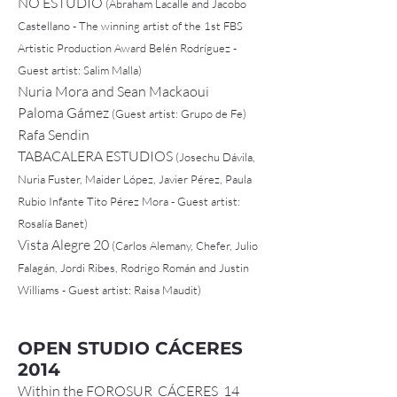
NO ESTUDIO
(Abraham Lacalle and Jacobo
Castellano - The winning artist of the 1st FBS
Artistic Production Award Belén Rodríguez -
Guest artist: Salim Malla)
Nuria Mora and Sean Mackaoui
Paloma Gámez
(Guest artist: Grupo de Fe)
Rafa Sendin
TABACALERA ESTUDIOS
(Josechu Dávila,
Nuria Fuster, Maider López, Javier Pérez, Paula
Rubio Infante Tito Pérez Mora - Guest artist:
Rosalía Banet)
Vista Alegre 20
(Carlos Alemany, Chefer, Julio
Falagán, Jordi Ribes, Rodrigo Román and Justin
Williams - Guest artist: Raisa Maudit)
OPEN STUDIO CÁCERES
2014
Within the FOROSUR_CÁCERES_14