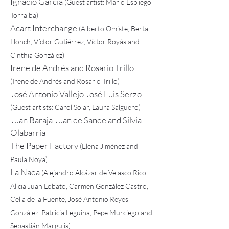
Ignacio García
(Guest artist: Mario Espliego
Torralba)
Acart Interchange
(Alberto Omiste, Berta
Llonch, Víctor Gutiérrez, Víctor Royás and
Cinthia González)
Irene de Andrés and Rosario Trillo
(Irene de Andrés and Rosario Trillo)
José Antonio Vallejo José Luis Serzo
(Guest artists: Carol Solar, Laura Salguero)
Juan Baraja Juan de Sande and Silvia
Olabarría
The Paper Factory
(Elena Jiménez and
Paula Noya)
La Nada
(Alejandro Alcázar de Velasco Rico,
Alicia Juan Lobato, Carmen González Castro,
Celia de la Fuente, José Antonio Reyes
González, Patricia Leguina, Pepe Murciego and
Sebastián Margulis)