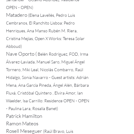
OPEN - OPEN)
Matadero
(Elena Lavellés, Pedro Luis
Cembranos, El Ranchito Lisboa: Pedro
Henriques, Ana Manso Rubén M. Riera,
Cristina Mejías, Open X Works: Teresa Solar
Abboud)
Nave Oporto (
Belén Rodríguez, FOD, Irma
Álvarez-Laviada, Manuel Saro, Miguel Ángel
Tornero, Miki Leal, Nicolás Combarro, Raúl
Hidalgo, Sonia Navarro - Guest artists: Adrián
Mena, Ana García Pineda, Ángel Alén, Bárbara
Fluxá, Cristóbal Quintero , Elvira Amor, Ian
Waelder, Isa Carrillo: Residence OPEN - OPEN
- Paulina Lara, Rosalía Banet)
Patrick Hamilton
Ramon Mateos
Rosell Meseguer
(Raúl Bravo, Luis